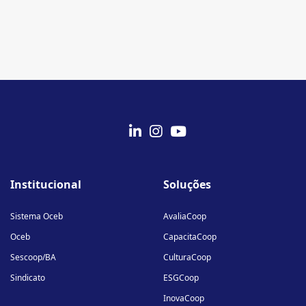
fab
fab
fab
fa-
fa-
fa-
Institucional
Soluções
linkedin-
instagram
youtube
in
Sistema Oceb
AvaliaCoop
Oceb
CapacitaCoop
Sescoop/BA
CulturaCoop
Sindicato
ESGCoop
InovaCoop