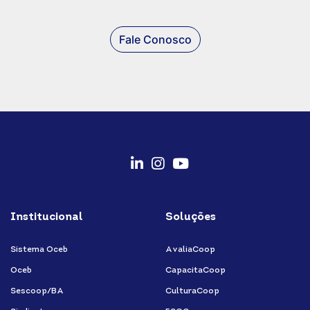
Fale Conosco
fab
fab
fab
fa-
fa-
fa-
Institucional
Soluções
linkedin-
instagram
youtube
in
Sistema Oceb
AvaliaCoop
Oceb
CapacitaCoop
Sescoop/BA
CulturaCoop