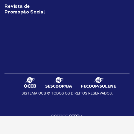
Revista de
Promoção Social
SISTEMA OCB © TODOS OS DIREITOS RESERVADOS.
fab
fab
fab
fa-
fa-
fa-