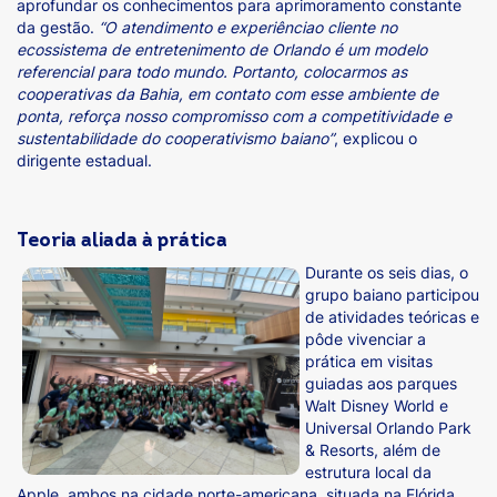
aprofundar os conhecimentos para aprimoramento constante
da gestão.
“O atendimento e experiênciao cliente no
ecossistema de entretenimento de Orlando é um modelo
referencial para todo mundo. Portanto, colocarmos as
cooperativas da Bahia, em contato com esse ambiente de
ponta, reforça nosso compromisso com a competitividade e
sustentabilidade do cooperativismo baiano”
, explicou o
dirigente estadual.
Teoria aliada à prática
Durante os seis dias, o
grupo baiano participou
de atividades teóricas e
pôde vivenciar a
prática em visitas
guiadas aos parques
Walt Disney World e
Universal Orlando Park
& Resorts, além de
estrutura local da
Apple, ambos na cidade norte-americana, situada na Flórida.