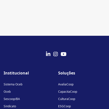
fab
fab
fab
fa-
fa-
fa-
Institucional
Soluções
linkedin-
instagram
youtube
in
Sistema Oceb
AvaliaCoop
Oceb
CapacitaCoop
Sescoop/BA
CulturaCoop
Sindicato
ESGCoop