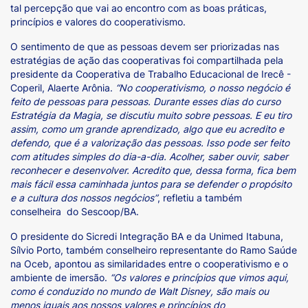
tal percepção que vai ao encontro com as boas práticas,
princípios e valores do cooperativismo.
O sentimento de que as pessoas devem ser priorizadas nas
estratégias de ação das cooperativas foi compartilhada pela
presidente da Cooperativa de Trabalho Educacional de Irecê -
Coperil, Alaerte Arônia.
“No cooperativismo, o nosso negócio é
feito de pessoas para pessoas. Durante esses dias do curso
Estratégia da Magia, se discutiu muito sobre pessoas. E eu tiro
assim, como um grande aprendizado, algo que eu acredito e
defendo, que é a valorização das pessoas. Isso pode ser feito
com atitudes simples do dia-a-dia. Acolher, saber ouvir, saber
reconhecer e desenvolver. Acredito que, dessa forma, fica bem
mais fácil essa caminhada juntos para se defender o propósito
e a cultura dos nossos negócios”
, refletiu a também
conselheira do Sescoop/BA.
O presidente do Sicredi Integração BA e da Unimed Itabuna,
Sílvio Porto, também conselheiro representante do Ramo Saúde
na Oceb, apontou as similaridades entre o cooperativismo e o
ambiente de imersão.
“Os valores e princípios que vimos aqui,
como é conduzido no mundo de Walt Disney, são mais ou
menos iguais aos nossos valores e princípios do