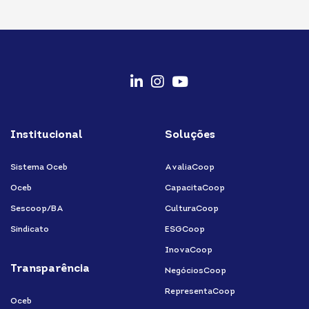
fab
fab
fab
fa-
fa-
fa-
Institucional
Soluções
linkedin-
instagram
youtube
in
Sistema Oceb
AvaliaCoop
Oceb
CapacitaCoop
Sescoop/BA
CulturaCoop
Sindicato
ESGCoop
InovaCoop
Transparência
NegóciosCoop
RepresentaCoop
Oceb