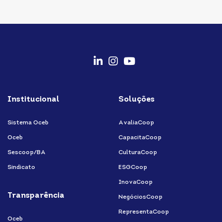
fab
fab
fab
fa-
fa-
fa-
Institucional
Soluções
linkedin-
instagram
youtube
in
Sistema Oceb
AvaliaCoop
Oceb
CapacitaCoop
Sescoop/BA
CulturaCoop
Sindicato
ESGCoop
InovaCoop
Transparência
NegóciosCoop
RepresentaCoop
Oceb