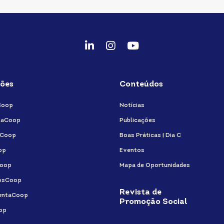
fab
fab
fab
fa-
fa-
fa-
linkedin-
instagram
youtube
ões
Conteúdos
in
Coop
Notícias
taCoop
Publicações
aCoop
Boas Práticas | Dia C
op
Eventos
oop
Mapa de Oportunidades
osCoop
Revista de
entaCoop
Promoção Social
op