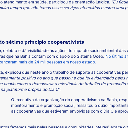
o atendimento em saúde, participou da orientação jurídica.
“Eu fiqu
muito tempo que não temos esses serviços oferecidos e estou aqui p
o sétimo princípio cooperativista
 celebra e dá visibilidade às ações de impacto socioambiental das 
ivas que na Bahia contam com o apoio do Sistema Oceb.
No último a
 alcançaram mais de 24 mil pessoas em nosso estado.
a, explicou que neste ano o trabalho de suporte às cooperativas pe
remamente positivo no ano que passou e que foi evidenciado pelos 
e continuemos a demonstrar a relevância do trabalho de promoção so
na plataforma própria do Dia C”.
O executivo da organizaç
ão do cooperativismo na Bahia, resp
monitoramento e promoção social, ressaltou o quão important
as cooperativas que estiveram envolvidas com o Dia C e apro
tos fazemos mais pelas pessoas e comunidades inteiras” exalta o t