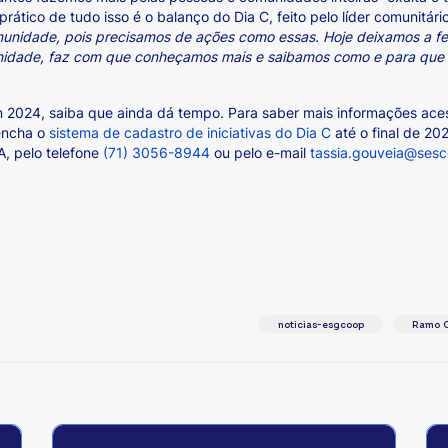
rático de tudo isso é o balanço do Dia C, feito pelo líder comunitár
munidade, pois precisamos de ações como essas. Hoje deixamos a fel
nidade, faz com que conheçamos mais e saibamos como e para que f
em 2024, saiba que ainda dá tempo. Para saber mais informações ac
eencha o
sistema de cadastro de iniciativas do Dia C
até o final de 20
A, pelo telefone
(71) 3056-8944
ou pelo e-mail
tassia.gouveia@ses
noticias-esgcoop
Ramo C