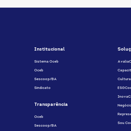
Institucional
Soluç
Sistema Oceb
Avalia
Oceb
Capaci
Sescoop/BA
Cultur
Sindicato
ESGCo
InovaC
Transparência
Negóci
Repres
Oceb
Sou Co
Sescoop/BA