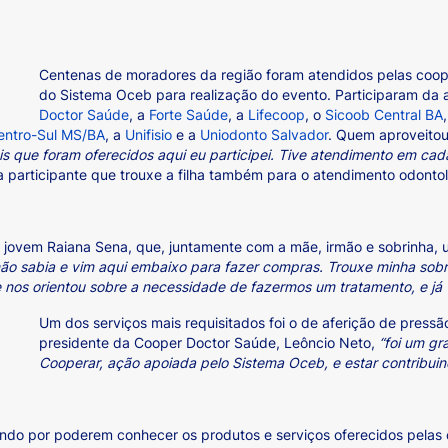
a
Centenas de moradores da região foram atendidos pelas coop
do Sistema Oceb para realização do evento. Participaram da 
Doctor Saúde
, a
Forte Saúde
, a
Lifecoop
, o
Sicoob Central BA
Centro-Sul MS/BA
, a
Unifisio
e a
Uniodonto Salvador
. Quem aproveitou
ais que foram oferecidos aqui eu participei. Tive atendimento em ca
a participante que trouxe a filha também para o atendimento odontol
 jovem Raiana Sena, que, juntamente com a mãe, irmão e sobrinha, ut
 não sabia e vim aqui embaixo para fazer compras. Trouxe minha sob
 nos orientou sobre a necessidade de fazermos um tratamento, e já 
Um dos serviços mais requisitados foi o de aferição de pressão 
presidente da Cooper Doctor Saúde, Leôncio Neto,
“foi um gr
Cooperar, ação apoiada pelo Sistema Oceb, e estar contribu
do por poderem conhecer os produtos e serviços oferecidos pelas 