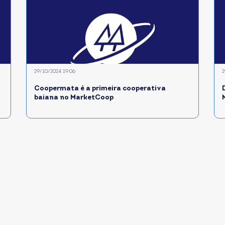
29/10/2024 19:06
2
o
Coopermata é a primeira cooperativa
baiana no MarketCoop