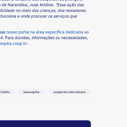
io de Narandiba, José Antônio.
“Essa ação das
icidade no rosto das crianças, dos moradores.
unciona e onde procurar os serviços que
esse
nosso portal na área específica dedicada ao
24. Para dúvidas, informações ou necessidades,
coopba.coop.br
.
rédito
sescoop/ba
cooperativismo baiano