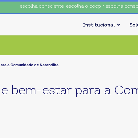
escolha consciente, escolha o coop • escolha consciente, 
Institucional
So
para a Comunidade de Narandiba
 e bem-estar para a Co