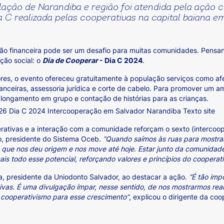
ação de Narandiba e região foi atendida pela ação 
a C realizada pelas cooperativas na capital baiana e
ão financeira pode ser um desafio para muitas comunidades. Pensan
ção social: o
Dia de Cooperar
- Dia C 2024
.
res, o evento ofereceu gratuitamente à população serviços como afer
inanceiras, assessoria jurídica e corte de cabelo. Para promover um
alongamento em grupo e contação de histórias para as crianças.
erativas e a interação com a comunidade reforçam o sexto (intercoo
io, presidente do Sistema Oceb.
“Quando saímos às ruas para mostrar
 que nos deu origem e nos move até hoje. Estar junto da comunida
is todo esse potencial, reforçando valores e princípios do cooperat
ira, presidente da Uniodonto Salvador, ao destacar a ação.
“É tão imp
ivas. É uma divulgação ímpar, nesse sentido, de nos mostrarmos rea
cooperativismo para esse crescimento”
, explicou o dirigente da co