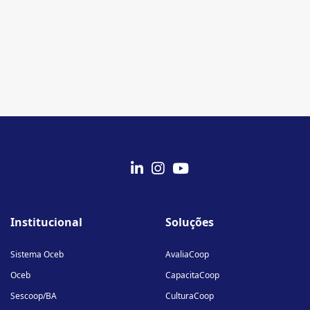
fab
fab
fab
fa-
fa-
fa-
Institucional
Soluções
linkedin-
instagram
youtube
in
Sistema Oceb
AvaliaCoop
Oceb
CapacitaCoop
Sescoop/BA
CulturaCoop