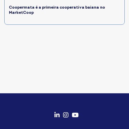
Coopermata é a primeira cooperativa baiana no
MarketCoop
fab
fab
fab