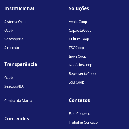
fa-
fa-
fa-
Institucional
Soluções
linkedin-
instagram
youtube
in
Sistema Oceb
AvaliaCoop
Oceb
CapacitaCoop
Sescoop/BA
CulturaCoop
Sindicato
ESGCoop
InovaCoop
Transparência
NegóciosCoop
RepresentaCoop
Oceb
Sou Coop
Sescoop/BA
Contatos
Central da Marca
Fale Conosco
Conteúdos
Trabalhe Conosco