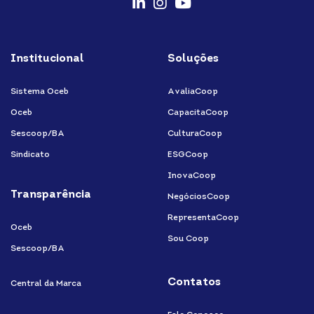
fab
fab
fab
fa-
fa-
fa-
Institucional
Soluções
linkedin-
instagram
youtube
in
Sistema Oceb
AvaliaCoop
Oceb
CapacitaCoop
Sescoop/BA
CulturaCoop
Sindicato
ESGCoop
InovaCoop
Transparência
NegóciosCoop
RepresentaCoop
Oceb
Sou Coop
Sescoop/BA
Contatos
Central da Marca