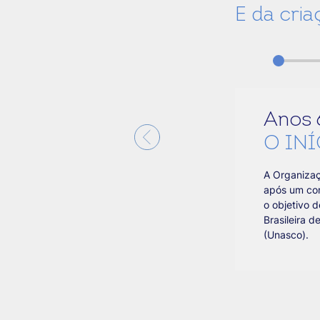
E da cri
Anos 
O IN
A Organizaç
após um con
o objetivo d
Brasileira 
(Unasco).