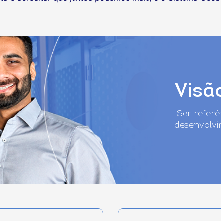
Visã
"Ser refer
desenvolvi