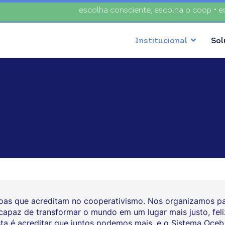
escolha consciente, escolha o coop • escolha con
Institucional
So
oas que acreditam no cooperativismo. Nos organizamos par
paz de transformar o mundo em um lugar mais justo, feliz
ta é acreditar que juntos podemos mais, e o Sistema Oceb 