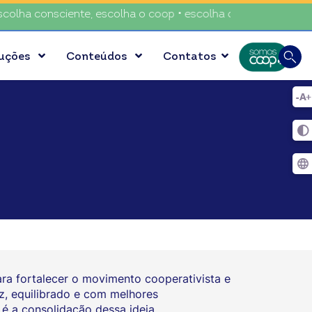
sciente, escolha o coop • escolha consciente, escolha o coo
Busca
luções
Conteúdos
Contatos
Digite
a fortalecer o movimento cooperativista e
, equilibrado e com melhores
é a consolidação dessa ideia.