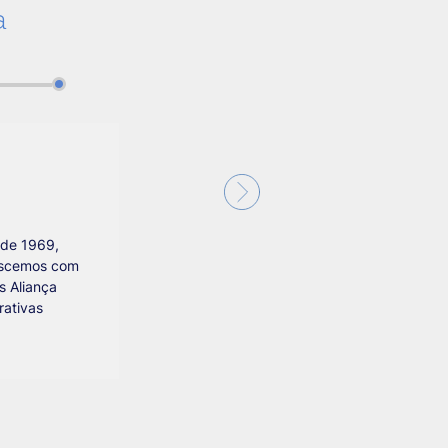
a
 de 1969,
nascemos com
s Aliança
rativas