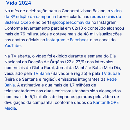
No mês de celebração para o Cooperativismo Baiano, o
vídeo
da 8ª edição da campanha
foi veiculado nas
redes sociais do
Sistema Oceb
e no perfil
@cooperecomavida
no Instagram.
Conforme levantamento parcial em 02/10 o conteúdo alcançou
mais de 76 mil usuários e obteve mais de 48 mil visualizações
nas contas oficiais no
Instagram
e
Facebook
e no canal do
YouTube
.
Na TV aberta, o vídeo foi exibido durante a semana do Dia
Nacional da Doação de Órgãos (22 a 27/9) nos intervalos
comerciais do Globo Rural, Jornal da Manhã e Bahia Meio Dia,
veiculado pela
TV Bahia
(Salvador e região) e pela
TV Subaé
(Feira de Santana e região), emissoras integrantes da
Rede
Bahia
. A estimativa é que mais de 1,7 milhões de
telespectadores nas duas emissoras tenham sido alcançados
com mais de 5,1 milhões de impactos gerados pelo vídeo de
divulgação da campanha, conforme dados do
Kantar IBOPE
Media
.