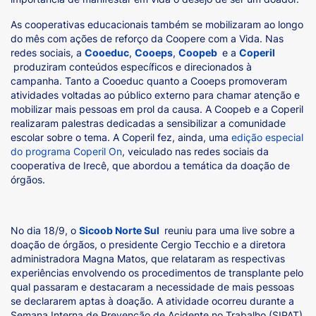
As cooperativas educacionais também se mobilizaram ao longo
do mês com ações de reforço da Coopere com a Vida. Nas
redes sociais, a
Cooeduc
,
Cooeps
,
Coopeb
e a
Coperil
produziram conteúdos específicos e direcionados à
campanha. Tanto a Cooeduc quanto a Cooeps promoveram
atividades voltadas ao público externo para chamar atenção e
mobilizar mais pessoas em prol da causa. A Coopeb e a Coperil
realizaram palestras dedicadas a sensibilizar a comunidade
escolar sobre o tema. A Coperil fez, ainda, uma
edição especial
do programa Coperil On
, veiculado nas redes sociais da
cooperativa de Irecê, que abordou a temática da doação de
órgãos.
No dia 18/9, o
Sicoob Norte Sul
reuniu para uma live sobre a
doação de órgãos, o presidente Cergio Tecchio e a diretora
administradora Magna Matos, que relataram as respectivas
experiências envolvendo os procedimentos de transplante pelo
qual passaram e destacaram a necessidade de mais pessoas
se declararem aptas à doação. A atividade ocorreu durante a
Semana Interna de Prevenção de Acidente no Trabalho (SIPAT)