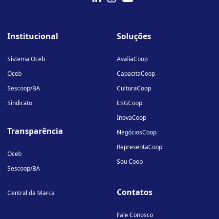
fab
fab
fab
fa-
fa-
fa-
Institucional
Soluções
linkedin-
instagram
youtube
in
Sistema Oceb
AvaliaCoop
Oceb
CapacitaCoop
Sescoop/BA
CulturaCoop
Sindicato
ESGCoop
InovaCoop
Transparência
NegóciosCoop
RepresentaCoop
Oceb
Sou Coop
Sescoop/BA
Contatos
Central da Marca
Fale Conosco