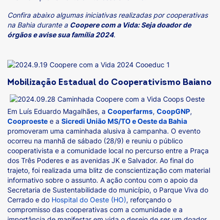
Confira abaixo algumas iniciativas realizadas por cooperativas
na Bahia durante a
Coopere com a Vida: Seja doador de
órgãos e avise sua família 2024
.
Mobilização Estadual do Cooperativismo Baiano
Em Luís Eduardo Magalhães, a
Cooperfarms
,
CoopGNP
,
Cooproeste
e a
Sicredi União MS/TO e Oeste da Bahia
promoveram uma caminhada alusiva à campanha. O evento
ocorreu na manhã de sábado (28/9) e reuniu o público
cooperativista e a comunidade local no percurso entre a Praça
dos Três Poderes e as avenidas JK e Salvador. Ao final do
trajeto, foi realizada uma blitz de conscientização com material
informativo sobre o assunto. A ação contou com o apoio da
Secretaria de Sustentabilidade do município, o Parque Viva do
Cerrado e do
Hospital do Oeste (HO)
, reforçando o
compromisso das cooperativas com a comunidade e a
importância de manifestar em vida o desejo de ser um doador.