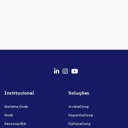
fab
fab
fab
fa-
fa-
fa-
Institucional
Soluções
linkedin-
instagram
youtube
in
Sistema Oceb
AvaliaCoop
Oceb
CapacitaCoop
Sescoop/BA
CulturaCoop