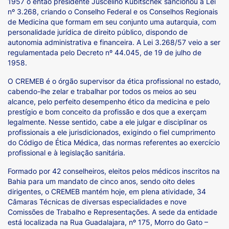
1957 o então presidente Juscelino Kubitschek sancionou a Lei
nº 3.268, criando o Conselho Federal e os Conselhos Regionais
de Medicina que formam em seu conjunto uma autarquia, com
personalidade jurídica de direito público, dispondo de
autonomia administrativa e financeira. A Lei 3.268/57 veio a ser
regulamentada pelo Decreto nº 44.045, de 19 de julho de
1958.
O CREMEB é o órgão supervisor da ética profissional no estado,
cabendo-lhe zelar e trabalhar por todos os meios ao seu
alcance, pelo perfeito desempenho ético da medicina e pelo
prestígio e bom conceito da profissão e dos que a exerçam
legalmente. Nesse sentido, cabe a ele julgar e disciplinar os
profissionais a ele jurisdicionados, exigindo o fiel cumprimento
do Código de Ética Médica, das normas referentes ao exercício
profissional e à legislação sanitária.
Formado por 42 conselheiros, eleitos pelos médicos inscritos na
Bahia para um mandato de cinco anos, sendo oito deles
dirigentes, o CREMEB mantém hoje, em plena atividade, 34
Câmaras Técnicas de diversas especialidades e nove
Comissões de Trabalho e Representações. A sede da entidade
está localizada na Rua Guadalajara, nº 175, Morro do Gato –