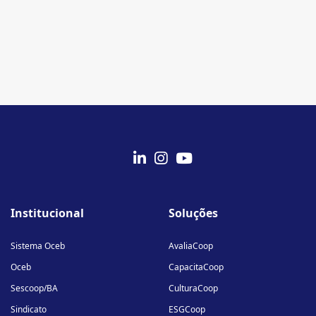
fab
fab
fab
fa-
fa-
fa-
Institucional
Soluções
linkedin-
instagram
youtube
in
Sistema Oceb
AvaliaCoop
Oceb
CapacitaCoop
Sescoop/BA
CulturaCoop
Sindicato
ESGCoop