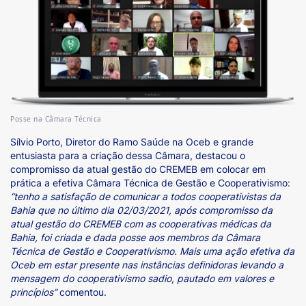
Posse na Câmara Técnica
Sílvio Porto, Diretor do Ramo Saúde na Oceb e grande
entusiasta para a criação dessa Câmara, destacou o
compromisso da atual gestão do CREMEB em colocar em
prática a efetiva Câmara Técnica de Gestão e Cooperativismo:
“tenho a satisfação de comunicar a todos cooperativistas da
Bahia que no último dia 02/03/2021, após compromisso da
atual gestão do CREMEB com as cooperativas médicas da
Bahia, foi criada e dada posse aos membros da Câmara
Técnica de Gestão e Cooperativismo. Mais uma ação efetiva da
Oceb em estar presente nas instâncias definidoras levando a
mensagem do cooperativismo sadio, pautado em valores e
princípios”
comentou.