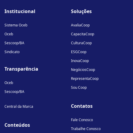
fa-
fa-
fa-
Institucional
Soluções
linkedin-
instagram
youtube
in
Sistema Oceb
AvaliaCoop
Oceb
CapacitaCoop
Sescoop/BA
CulturaCoop
Sindicato
ESGCoop
InovaCoop
Transparência
NegóciosCoop
RepresentaCoop
Oceb
Sou Coop
Sescoop/BA
Contatos
Central da Marca
Fale Conosco
Conteúdos
Trabalhe Conosco