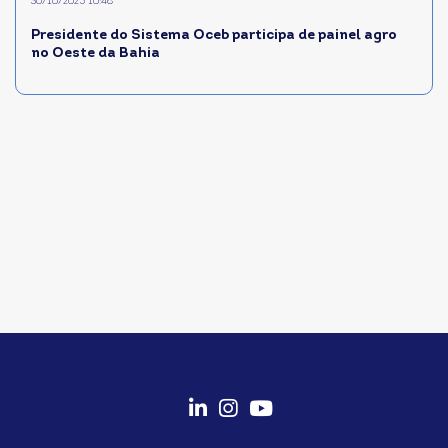
30/10/2025 10:48
Presidente do Sistema Oceb participa de painel agro
no Oeste da Bahia
fab
fab
fab