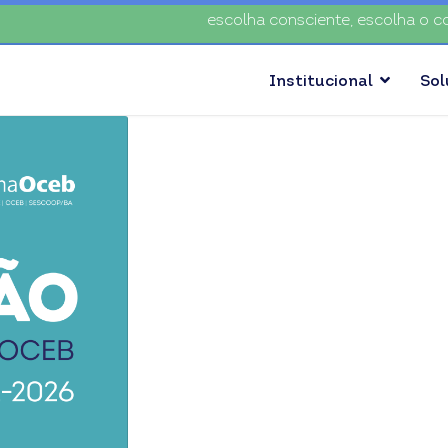
escolha consciente, escolha o coop • escolha con
Institucional
So