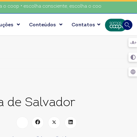
coop • escolha consciente, escolha o coop • escolha conscien
Busca
luções
Conteúdos
Contatos
Digite
a de Salvador