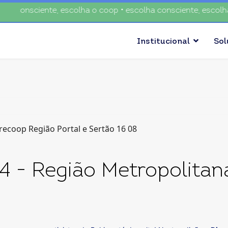
consciente, escolha o coop • escolha consciente, escolha o 
Institucional
So
4 - Região Metropolitan