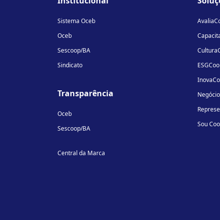
Institucional
Soluç
Sistema Oceb
AvaliaC
Oceb
Capacit
Sescoop/BA
Cultura
Sindicato
ESGCoo
InovaC
Transparência
Negóci
Repres
Oceb
Sou Co
Sescoop/BA
Central da Marca