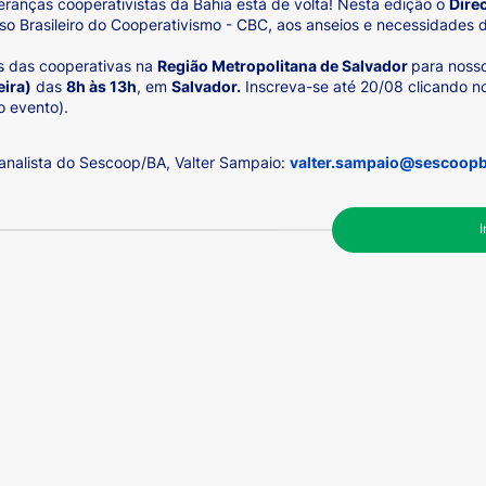
deranças cooperativistas da Bahia está de volta! Nesta edição o
Dire
so Brasileiro do Cooperativismo - CBC, aos anseios e necessidades 
s das cooperativas na
Região Metropolitana de Salvador
para noss
eira)
das
8h às 13h
, em
Salvador.
Inscreva-se até 20/08 clicando n
o evento).
 analista do Sescoop/BA, Valter Sampaio:
valter.sampaio@sescoopb