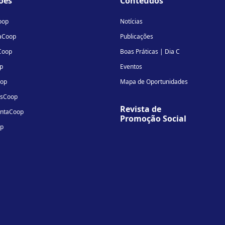
ões
Conteúdos
in
oop
Notícias
aCoop
Publicações
Coop
Boas Práticas | Dia C
p
Eventos
oop
Mapa de Oportunidades
osCoop
Revista de
entaCoop
Promoção Social
op