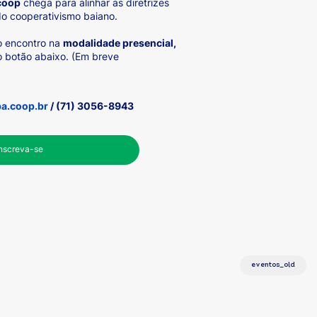
coop
chega para alinhar as diretrizes
do cooperativismo baiano.
o encontro na
modalidade presencial,
o botão abaixo. (Em breve
a.coop.br
/ (71) 3056-8943
Inscreva-se
eventos_old