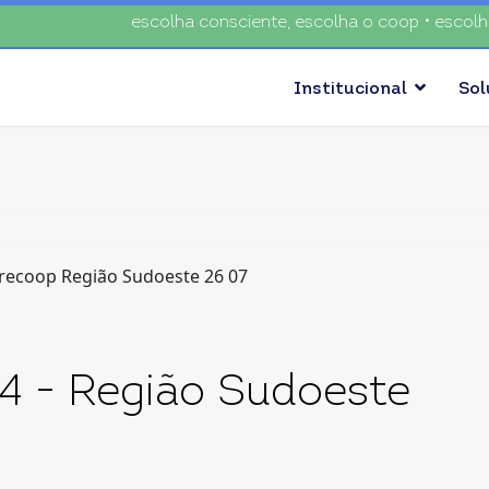
escolha consciente, escolha o coop • escolha con
Institucional
So
4 - Região Sudoeste