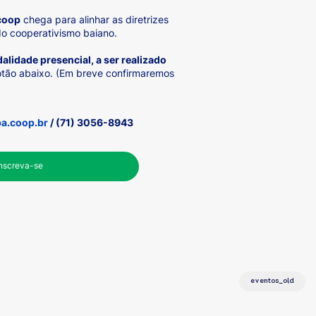
coop
chega para alinhar as diretrizes
do cooperativismo baiano.
alidade presencial, a ser realizado
otão abaixo. (Em breve confirmaremos
a.coop.br
/ (71) 3056-8943
Inscreva-se
eventos_old