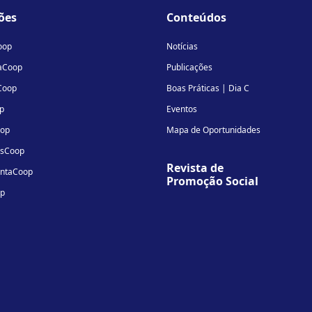
linkedin-
instagram
youtube
ões
Conteúdos
in
oop
Notícias
aCoop
Publicações
Coop
Boas Práticas | Dia C
p
Eventos
oop
Mapa de Oportunidades
osCoop
Revista de
entaCoop
Promoção Social
op