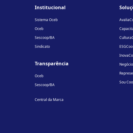
Institucional
Soluç
Sistema Oceb
AvaliaC
Oceb
Capacit
Sescoop/BA
Cultura
Sindicato
ESGCoo
InovaC
Transparência
Negóci
Repres
Oceb
Sou Co
Sescoop/BA
Central da Marca