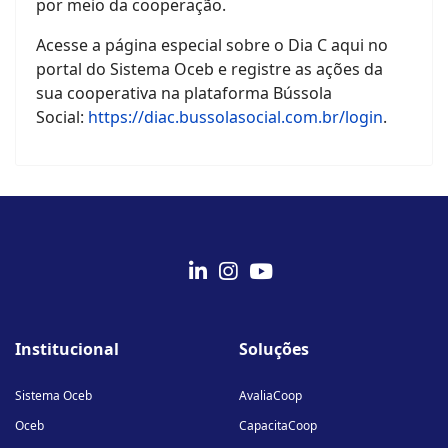
por meio da cooperação.
Acesse a página especial sobre o Dia C aqui no
portal do Sistema Oceb e registre as ações da
sua cooperativa na plataforma Bússola
Social:
https://diac.bussolasocial.com.br/login
.
fab
fab
fab
fa-
fa-
fa-
Institucional
Soluções
linkedin-
instagram
youtube
in
Sistema Oceb
AvaliaCoop
Oceb
CapacitaCoop