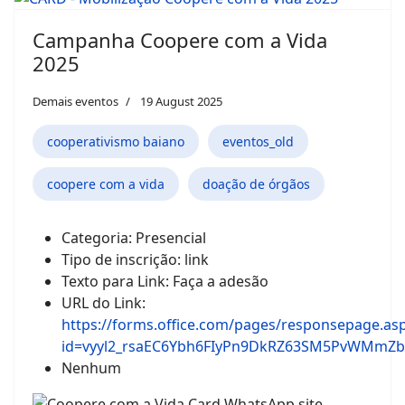
Campanha Coopere com a Vida
2025
Demais eventos
19 August 2025
cooperativismo baiano
eventos_old
coopere com a vida
doação de órgãos
Categoria:
Presencial
Tipo de inscrição:
link
Texto para Link:
Faça a adesão
URL do Link:
https://forms.office.com/pages/responsepage.as
id=vyyl2_rsaEC6Ybh6FIyPn9DkRZ63SM5PvWMm
Nenhum