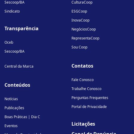
Sescoop/BA
CulturaCoop
Sindicato
ESGCoop
InovaCoop
Transparência
NegóciosCoop
RepresentaCoop
Oceb
Sou Coop
Sescoop/BA
Contatos
Central da Marca
Fale Conosco
Conteúdos
Trabalhe Conosco
Perguntas Frequentes
Notícias
Portal de Privacidade
Publicações
Boas Práticas | Dia C
Licitações
Eventos
Canal de Denúncia