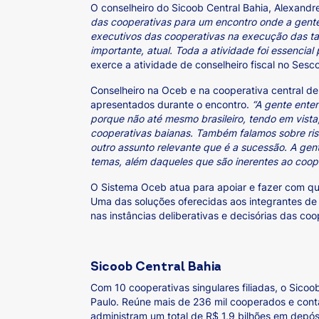
O conselheiro do Sicoob Central Bahia, Alexand
das cooperativas para um encontro onde a gente 
executivos das cooperativas na execução das t
importante, atual. Toda a atividade foi essencial
exerce a atividade de conselheiro fiscal no Sesc
Conselheiro na Oceb e na cooperativa central de
apresentados durante o encontro.
“A gente ente
porque não até mesmo brasileiro, tendo em vista
cooperativas baianas. Também falamos sobre ris
outro assunto relevante que é a sucessão. A ge
temas, além daqueles que são inerentes ao coope
O Sistema Oceb atua para apoiar e fazer com qu
Uma das soluções oferecidas aos integrantes de
nas instâncias deliberativas e decisórias das c
Sicoob Central Bahia
Com 10 cooperativas singulares filiadas, o Sico
Paulo. Reúne mais de 236 mil cooperados e conta
administram um total de R$ 1,9 bilhões em depós