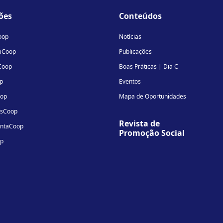
linkedin-
instagram
youtube
ões
Conteúdos
in
oop
Notícias
aCoop
Publicações
Coop
Boas Práticas | Dia C
p
Eventos
oop
Mapa de Oportunidades
osCoop
Revista de
entaCoop
Promoção Social
op