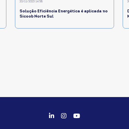
20/11/2023 14:58
2
Solução Eficiência Energética é aplicada no
Sicoob Norte Sul
fab
fab
fab
fa-
fa-
fa-