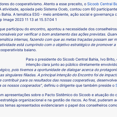
dores do cooperativismo. Atento a esse preceito, o
Sicoob Central B
 A atividade, apoiada pelo Sistema Oceb, contou com 60 participante
 Bahia. A temática ESG - meio ambiente, ação social e governança cor
que participou do encontro, apontou a necessidade dos conselheiros
ponsáveis por verificar o bom andamento das ações previstas. Quan
emática internas, fazendo com que as metas traçadas possam ser me
 atividade está cumprindo com o objetivo estratégico de promover 
 cooperativista baiano.
Para o presidente do Sicoob Central Bahia, Ivo Brito
intenção clara junto ao público diretamente envolvid
tégico, pois tivemos a oportunidade de dialogar acerca do protago
 singulares filiadas. A principal intenção do Encontro foi de impac
e contribuir para os resultados das nossas cooperativas, desenvolve
a os nossos cooperados"
, definiu o dirigente que também preside o
tiram apresentações sobre o Pacto Sistêmico do Sicoob e atuação do
a estratégia organizacional e na gestão de riscos. Ao final, puder
 os temas apresentados evidenciaram o papel dos conselheiros como