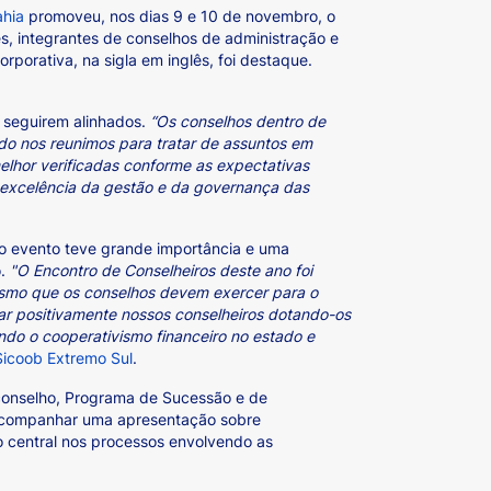
ahia
promoveu, nos dias 9 e 10 de novembro, o
s, integrantes de conselhos de administração e
porativa, na sigla em inglês, foi destaque.
 seguirem alinhados.
“Os conselhos dentro de
do nos reunimos para tratar de assuntos em
lhor verificadas conforme as expectativas
a excelência da gestão e da governança das
, o evento teve grande importância e uma
o.
"O Encontro de Conselheiros deste ano foi
nismo que os conselhos devem exercer para o
tar positivamente nossos conselheiros dotando-os
ndo o cooperativismo financeiro no estado e
Sicoob Extremo Sul
.
 conselho, Programa de Sucessão e de
am acompanhar uma apresentação sobre
 central nos processos envolvendo as