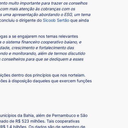
ento muito importante para trazer os conselhos
ar com mais atenção às cobranças com os
mos uma apresentação abordando o ESG, um tema
 concluiu o dirigente do
Sicoob Sertão
que ainda
legas a se engajarem nos temas relevantes
o sistema financeiro cooperativo baiano, e
idade, crescimento e fortalecimento das
ndo e monitorando, além de termos discutido
 conselheiros para que se dediquem a esses
ções dentro dos princípios que nos norteiam.
ações à disposição daqueles que exercem funções
 municípios da Bahia, além de Pernambuco e São
omado de R$ 523 milhões. Tais cooperativas
 R$ 1,4 bilhões. Os dados são de setembro de