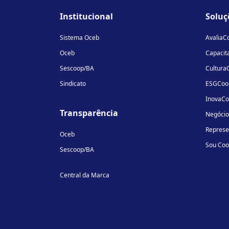
Institucional
Soluç
Sistema Oceb
AvaliaC
Oceb
Capacit
Sescoop/BA
Cultura
Sindicato
ESGCoo
InovaC
Transparência
Negóci
Repres
Oceb
Sou Co
Sescoop/BA
Central da Marca