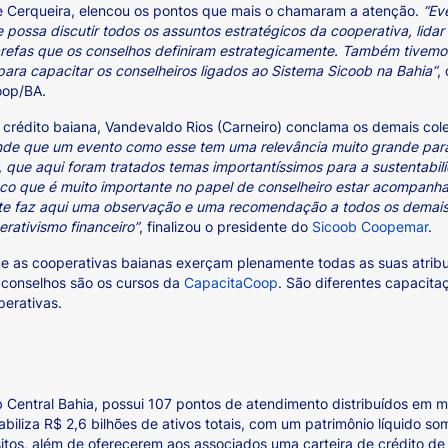
re Cerqueira, elencou os pontos que mais o chamaram a atenção.
“Ev
possa discutir todos os assuntos estratégicos da cooperativa, lid
arefas que os conselhos definiram estrategicamente. Também tive
 para capacitar os conselheiros ligados ao Sistema Sicoob na Bahia”
,
oop/BA.
 crédito baiana, Vandevaldo Rios (Carneiro) conclama os demais co
nde que um evento como esse tem uma relevância muito grande para 
, que aqui foram tratados temas importantíssimos para a sustentabil
co que é muito importante no papel de conselheiro estar acompanha
nte faz aqui uma observação e uma recomendação a todos os demais
rativismo financeiro”
, finalizou o presidente do
Sicoob Coopemar
.
e as cooperativas baianas exerçam plenamente todas as suas atribui
 conselhos são os cursos da
CapacitaCoop
. São diferentes capacit
ooperativas.
ob Central Bahia, possui 107 pontos de atendimento distribuídos em
biliza R$ 2,6 bilhões de ativos totais, com um patrimônio líquido s
itos, além de oferecerem aos associados uma carteira de crédito de