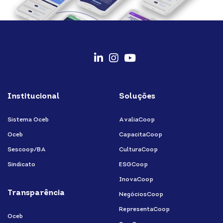
fab
fab
fab
fa-
fa-
fa-
Institucional
Soluções
linkedin-
instagram
youtube
in
Sistema Oceb
AvaliaCoop
Oceb
CapacitaCoop
Sescoop/BA
CulturaCoop
Sindicato
ESGCoop
InovaCoop
Transparência
NegóciosCoop
RepresentaCoop
Oceb