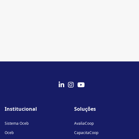
fab
fab
fab
fa-
fa-
fa-
Institucional
Soluções
linkedin-
instagram
youtube
in
Sistema Oceb
AvaliaCoop
Oceb
CapacitaCoop