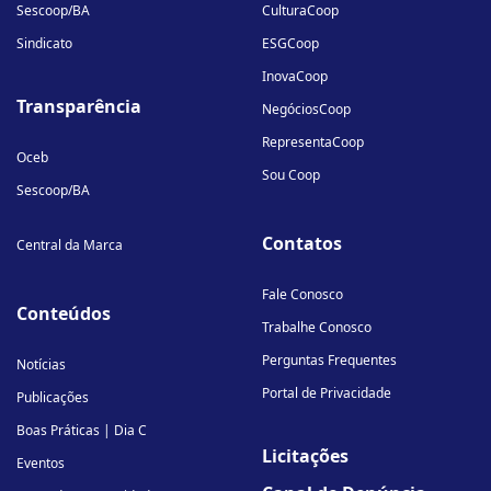
Sescoop/BA
CulturaCoop
Sindicato
ESGCoop
InovaCoop
Transparência
NegóciosCoop
RepresentaCoop
Oceb
Sou Coop
Sescoop/BA
Contatos
Central da Marca
Fale Conosco
Conteúdos
Trabalhe Conosco
Perguntas Frequentes
Notícias
Portal de Privacidade
Publicações
Boas Práticas | Dia C
Licitações
Eventos