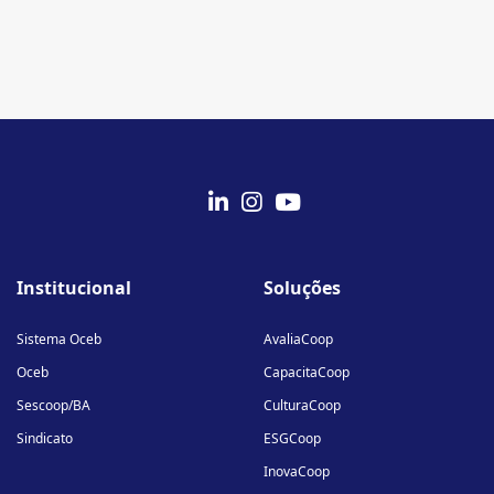
fab
fab
fab
fa-
fa-
fa-
Institucional
Soluções
linkedin-
instagram
youtube
in
Sistema Oceb
AvaliaCoop
Oceb
CapacitaCoop
Sescoop/BA
CulturaCoop
Sindicato
ESGCoop
InovaCoop