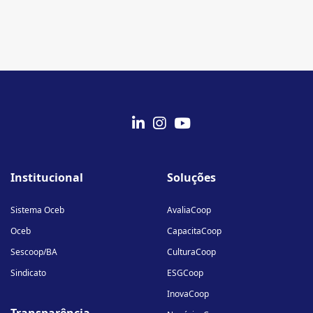
fab
fab
fab
fa-
fa-
fa-
Institucional
Soluções
linkedin-
instagram
youtube
in
Sistema Oceb
AvaliaCoop
Oceb
CapacitaCoop
Sescoop/BA
CulturaCoop
Sindicato
ESGCoop
InovaCoop