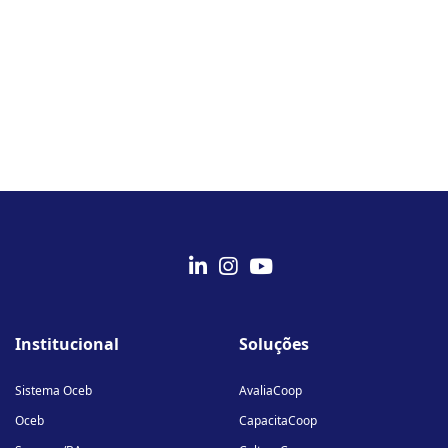
fab
fab
fab
fa-
fa-
fa-
Institucional
Soluções
linkedin-
instagram
youtube
in
Sistema Oceb
AvaliaCoop
Oceb
CapacitaCoop