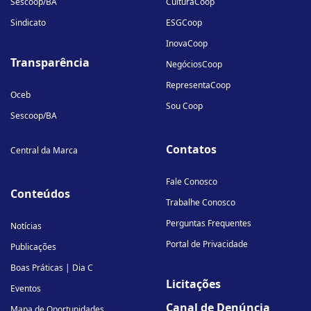
Sescoop/BA
CulturaCoop
Sindicato
ESGCoop
InovaCoop
Transparência
NegóciosCoop
RepresentaCoop
Oceb
Sou Coop
Sescoop/BA
Contatos
Central da Marca
Fale Conosco
Conteúdos
Trabalhe Conosco
Perguntas Frequentes
Notícias
Portal de Privacidade
Publicações
Boas Práticas | Dia C
Licitações
Eventos
Canal de Denúncia
Mapa de Oportunidades