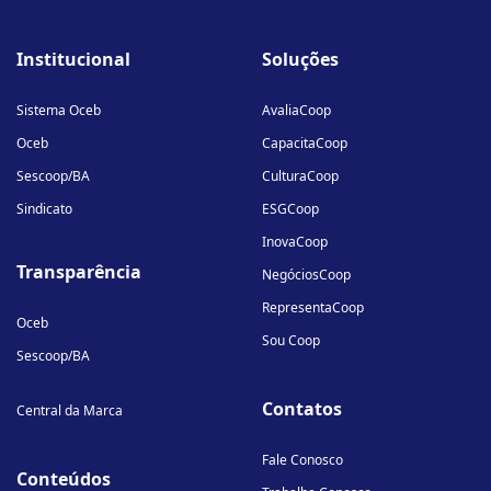
fab
fab
fab
fa-
fa-
fa-
Institucional
Soluções
linkedin-
instagram
youtube
in
Sistema Oceb
AvaliaCoop
Oceb
CapacitaCoop
Sescoop/BA
CulturaCoop
Sindicato
ESGCoop
InovaCoop
Transparência
NegóciosCoop
RepresentaCoop
Oceb
Sou Coop
Sescoop/BA
Contatos
Central da Marca
Fale Conosco
Conteúdos