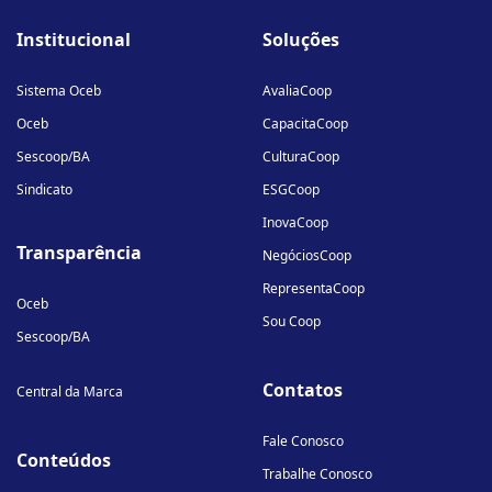
fa-
fa-
fa-
Institucional
Soluções
linkedin-
instagram
youtube
in
Sistema Oceb
AvaliaCoop
Oceb
CapacitaCoop
Sescoop/BA
CulturaCoop
Sindicato
ESGCoop
InovaCoop
Transparência
NegóciosCoop
RepresentaCoop
Oceb
Sou Coop
Sescoop/BA
Contatos
Central da Marca
Fale Conosco
Conteúdos
Trabalhe Conosco