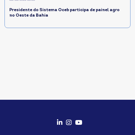
Presidente do Sistema Oceb participa de painel agro
no Oeste da Bahia
fab
fab
fab