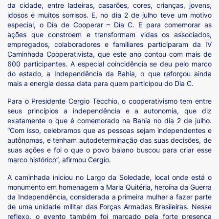
da cidade, entre ladeiras, casarões, cores, crianças, jovens,
idosos e muitos sorrisos. E, no dia 2 de julho teve um motivo
especial, o Dia de Cooperar – Dia C. E para comemorar as
ações que constroem e transformam vidas os associados,
empregados, colaboradores e familiares participaram da IV
Caminhada Cooperativista, que este ano contou com mais de
600 participantes. A especial coincidência se deu pelo marco
do estado, a Independência da Bahia, o que reforçou ainda
mais a energia dessa data para quem participou do Dia C.
Para o Presidente Cergio Tecchio, o cooperativismo tem entre
seus princípios a independência e a autonomia, que diz
exatamente o que é comemorado na Bahia no dia 2 de julho.
“Com isso, celebramos que as pessoas sejam independentes e
autônomas, e tenham autodeterminação das suas decisões, de
suas ações e foi o que o povo baiano buscou para criar esse
marco histórico”, afirmou Cergio.
A caminhada iniciou no Largo da Soledade, local onde está o
monumento em homenagem a Maria Quitéria, heroína da Guerra
da Independência, considerada a primeira mulher a fazer parte
de uma unidade militar das Forças Armadas Brasileiras. Nesse
reflexo, o evento também foi marcado pela forte presença