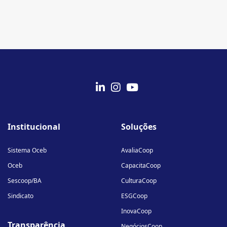
fab
fab
fab
fa-
fa-
fa-
Institucional
Soluções
linkedin-
instagram
youtube
in
Sistema Oceb
AvaliaCoop
Oceb
CapacitaCoop
Sescoop/BA
CulturaCoop
Sindicato
ESGCoop
InovaCoop
Transparência
NegóciosCoop