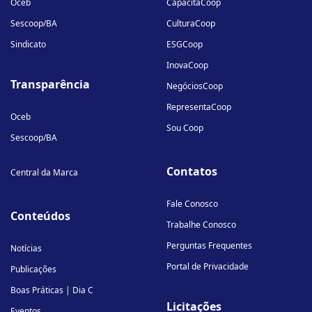
Oceb
CapacitaCoop
Sescoop/BA
CulturaCoop
Sindicato
ESGCoop
InovaCoop
Transparência
NegóciosCoop
RepresentaCoop
Oceb
Sou Coop
Sescoop/BA
Contatos
Central da Marca
Fale Conosco
Conteúdos
Trabalhe Conosco
Perguntas Frequentes
Notícias
Portal de Privacidade
Publicações
Boas Práticas | Dia C
Licitações
Eventos