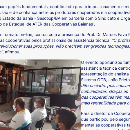
nham papéis fundamentais, contribuindo para o impulsionamento e 
usão e de confiança entre os produtores cooperados e a cooperativa
 Estado da Bahia - Sescoop/BA em parceria com o Sindicato e Orga
tro de Estadual de ATER das Cooperativas Baianas”.
m formato on-line, contou com a presença do Prof. Dr. Marcos Fava 
s cooperativas pelos profissionais de assistência técnica.
“O profis
evolucionar suas produções. Não precisam ser grandes tecnologias,
o”
, afirmou.
O evento oportunizou ta
assistência técnica dentr
apresentação do analist
Sistema OCB, João Prieto
diferenciado, pois causa
comunidades. Graças ao t
das cooperativas têm ma
mais rentabilidade para o
Para o diretor da Coopera
que participou pelo segu
manter as cooperativas 