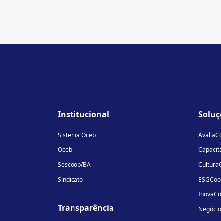
Institucional
Soluç
Sistema Oceb
AvaliaC
Oceb
Capacit
Sescoop/BA
Cultura
Sindicato
ESGCoo
InovaC
Transparência
Negóci