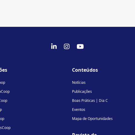
fab
fab
fab
fa-
fa-
fa-
linkedin-
instagram
youtube
ões
Conteúdos
in
oop
Notícias
aCoop
Publicações
Coop
Boas Práticas | Dia C
p
Eventos
oop
Mapa de Oportunidades
osCoop