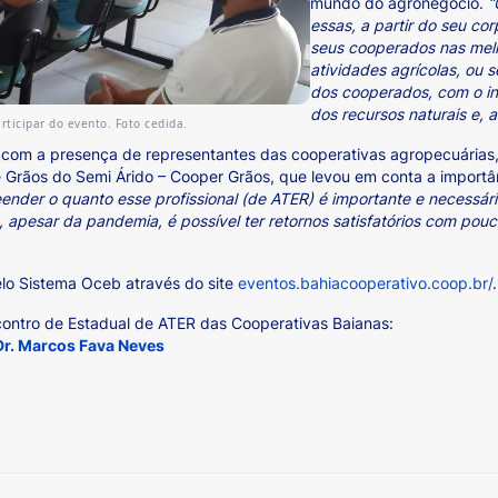
mundo do agronegócio.
“
essas, a partir do seu co
seus cooperados nas mel
atividades agrícolas, ou 
dos cooperados, com o in
dos recursos naturais e, a
ticipar do evento. Foto cedida.
 com a presença de representantes das cooperativas agropecuárias, 
e Grãos do Semi Árido – Cooper Grãos, que levou em conta a importâ
reender o quanto esse profissional (de ATER) é importante e necessá
apesar da pandemia, é possível ter retornos satisfatórios com pouc
o Sistema Oceb através do site
eventos.bahiacooperativo.coop.br/
.
ncontro de Estadual de ATER das Cooperativas Baianas:
 Dr. Marcos Fava Neves