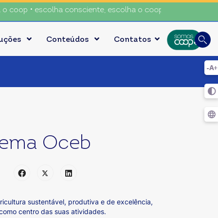
op • escolha consciente, escolha o coop • escolha consciente
Busca
luções
Conteúdos
Contatos
Digite
stema Oceb
icultura sustentável, produtiva e de excelência,
 como centro das suas atividades.