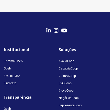
fab
fab
fab
fa-
fa-
fa-
Institucional
Soluções
linkedin-
instagram
youtube
in
Sistema Oceb
AvaliaCoop
Oceb
CapacitaCoop
Sescoop/BA
CulturaCoop
Sindicato
ESGCoop
InovaCoop
Transparência
NegóciosCoop
RepresentaCoop
Oceb