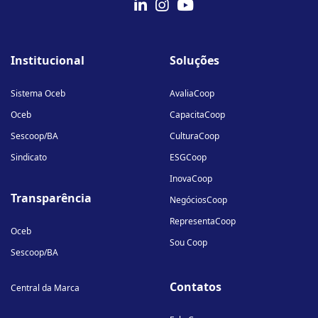
fab
fab
fab
fa-
fa-
fa-
Institucional
Soluções
linkedin-
instagram
youtube
in
Sistema Oceb
AvaliaCoop
Oceb
CapacitaCoop
Sescoop/BA
CulturaCoop
Sindicato
ESGCoop
InovaCoop
Transparência
NegóciosCoop
RepresentaCoop
Oceb
Sou Coop
Sescoop/BA
Contatos
Central da Marca